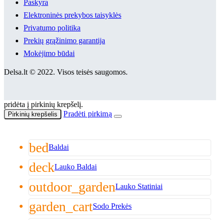
Paskyra
Elektroninės prekybos taisyklės
Privatumo politika
Prekių grąžinimo garantija
Mokėjimo būdai
Delsa.lt © 2022. Visos teisės saugomos.
pridėta į pirkinių krepšelį.
Pradėti pirkimą
Pirkinių krepšelis
bed
Baldai
deck
Lauko Baldai
outdoor_garden
Lauko Statiniai
garden_cart
Sodo Prekės