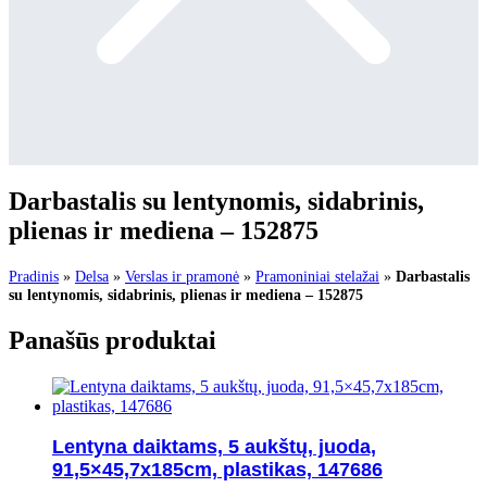
Darbastalis su lentynomis, sidabrinis,
plienas ir mediena – 152875
Pradinis
»
Delsa
»
Verslas ir pramonė
»
Pramoniniai stelažai
»
Darbastalis
su lentynomis, sidabrinis, plienas ir mediena – 152875
Panašūs produktai
Lentyna daiktams, 5 aukštų, juoda,
91,5×45,7x185cm, plastikas, 147686