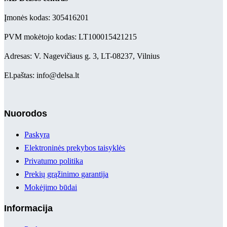
Įmonės kodas: 305416201
PVM mokėtojo kodas: LT100015421215
Adresas: V. Nagevičiaus g. 3, LT-08237, Vilnius
El.paštas: info@delsa.lt
Nuorodos
Paskyra
Elektroninės prekybos taisyklės
Privatumo politika
Prekių grąžinimo garantija
Mokėjimo būdai
Informacija