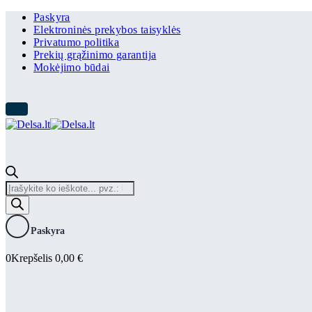
Paskyra
Elektroninės prekybos taisyklės
Privatumo politika
Prekių grąžinimo garantija
Mokėjimo būdai
Products
search
Paskyra
0
Krepšelis
0,00
€