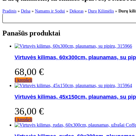
Pradinis
»
Delsa
»
Namams ir Sodui
»
Dekoras
»
Durų Kilimėlis
»
Durų kili
Panašūs produktai
Virtuvės kilimas, 60x300cm, plaunamas, su pip
68,00
€
Į krepšelį
Virtuvės kilimas, 45x150cm, plaunamas, su pip
36,00
€
Į krepšelį