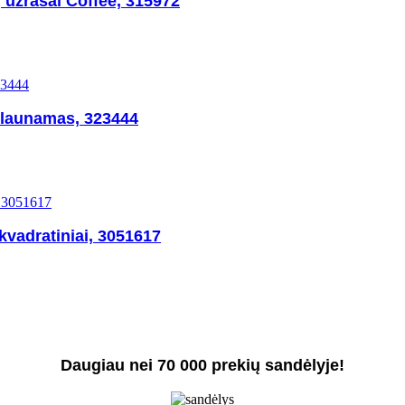
 užrašai Coffee, 315972
plaunamas, 323444
 kvadratiniai, 3051617
Daugiau nei 70 000 prekių sandėlyje!