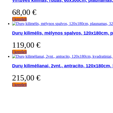
Virtuvės kilimas, rudas, 60x300cm, plaunamas,
68,00
€
Į krepšelį
Durų kilimėlis, mėlynos spalvos, 120x180cm, 
119,00
€
Į krepšelį
Durų kilimėlianai, 2vnt., antracito, 120x180cm,
215,00
€
Į krepšelį