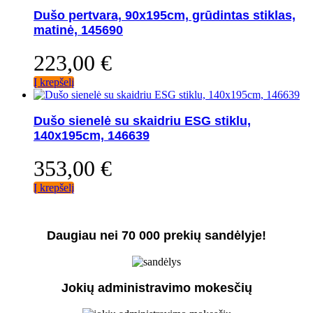
Dušo pertvara, 90x195cm, grūdintas stiklas,
matinė, 145690
223,00
€
Į krepšelį
Dušo sienelė su skaidriu ESG stiklu,
140x195cm, 146639
353,00
€
Į krepšelį
Daugiau nei 70 000 prekių sandėlyje!
Jokių administravimo mokesčių