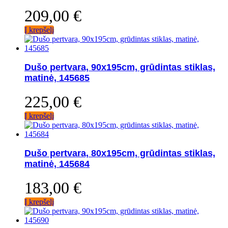
209,00
€
Į krepšelį
Dušo pertvara, 90x195cm, grūdintas stiklas,
matinė, 145685
225,00
€
Į krepšelį
Dušo pertvara, 80x195cm, grūdintas stiklas,
matinė, 145684
183,00
€
Į krepšelį