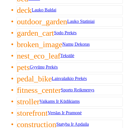
deck
Lauko Baldai
outdoor_garden
Lauko Statiniai
garden_cart
Sodo Prekės
broken_image
Namų Dekoras
nest_eco_leaf
Tekstilė
pets
Gyvūnų Prekės
pedal_bike
Laisvalaikio Prekės
fitness_center
Sporto Reikmenys
stroller
Vaikams Ir Kūdikiams
storefront
Verslas Ir Pramonė
construction
Statyba Ir Apdaila