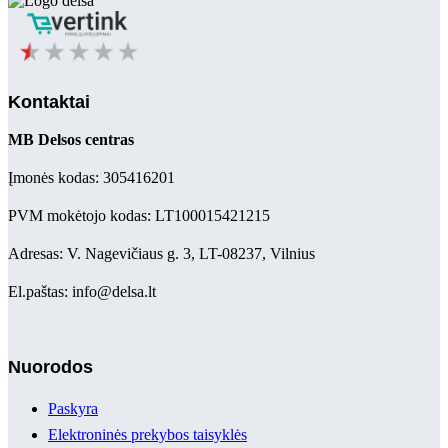
Kontaktai
MB Delsos centras
Įmonės kodas: 305416201
PVM mokėtojo kodas: LT100015421215
Adresas: V. Nagevičiaus g. 3, LT-08237, Vilnius
El.paštas: info@delsa.lt
Nuorodos
Paskyra
Elektroninės prekybos taisyklės