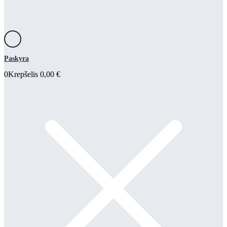
Paskyra
0
Krepšelis
0,00
€