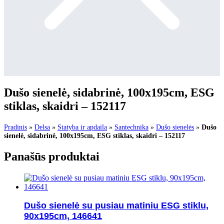
Dušo sienelė, sidabrinė, 100x195cm, ESG
stiklas, skaidri – 152117
Pradinis
»
Delsa
»
Statyba ir apdaila
»
Santechnika
»
Dušo sienelės
»
Dušo
sienelė, sidabrinė, 100x195cm, ESG stiklas, skaidri – 152117
Panašūs produktai
Dušo sienelė su pusiau matiniu ESG stiklu,
90x195cm, 146641