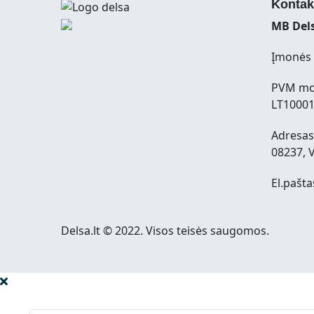
Kontak
MB Dels
Įmonės 
PVM mo
LT1000
Adresas:
08237, V
El.pašta
Delsa.lt © 2022. Visos teisės saugomos.