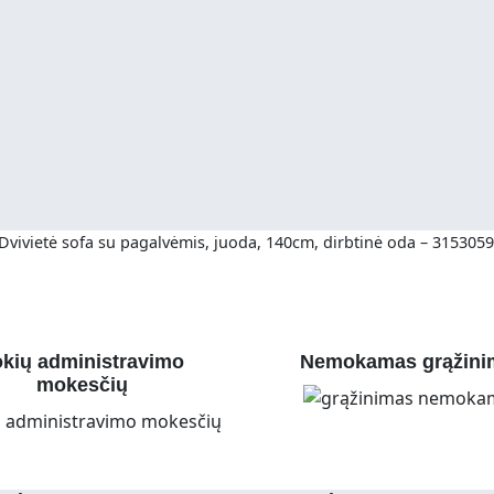
Dvivietė sofa su pagalvėmis, juoda, 140cm, dirbtinė oda – 3153059
kių administravimo
Nemokamas grąžini
mokesčių