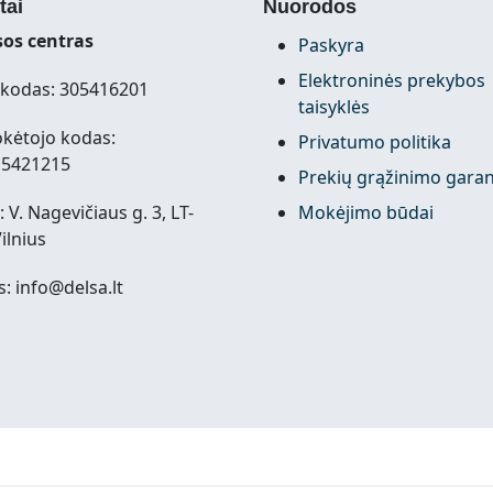
tai
Nuorodos
os centras
Paskyra
Elektroninės prekybos
kodas: 305416201
taisyklės
kėtojo kodas:
Privatumo politika
15421215
Prekių grąžinimo garan
 V. Nagevičiaus g. 3, LT-
Mokėjimo būdai
ilnius
s: info@delsa.lt