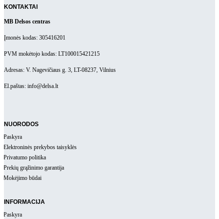
KONTAKTAI
MB Delsos centras
Įmonės kodas: 305416201
PVM mokėtojo kodas: LT100015421215
Adresas: V. Nagevičiaus g. 3, LT-08237, Vilnius
El.paštas: info@delsa.lt
NUORODOS
Paskyra
Elektroninės prekybos taisyklės
Privatumo politika
Prekių grąžinimo garantija
Mokėjimo būdai
INFORMACIJA
Paskyra