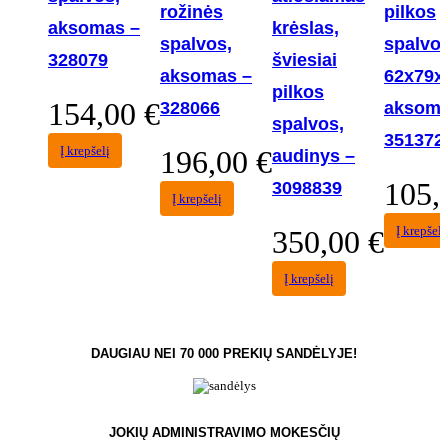
rožinės
pilkos
aksomas –
krėslas,
spalvos,
spalvos
328079
šviesiai
aksomas –
62x79x
pilkos
154,00
€
328066
aksoma
spalvos,
351372
Į krepšelį
196,00
€
audinys –
105,
3098839
Į krepšelį
Į krepšelį
350,00
€
Į krepšelį
DAUGIAU NEI 70 000 PREKIŲ SANDĖLYJE!
JOKIŲ ADMINISTRAVIMO MOKESČIŲ