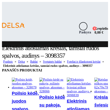
Krepšelis
0
Paskyra
0,00
€
Elektrinis atlošiamas krėslas, tamsiai rudos
spalvos, audinys – 3098357
Pradinis
»
Delsa
»
Baldai
»
Svetainės baldai
»
Foteliai ir išlankstomi krėslai
»
Elektrinis atlošiamas krėslas, tamsiai rudos spalvos, audinys – 3098357
PANAŠŪS PRODUKTAI
Poilsio kėdė,
Poilsio kėdė
Krėslas
juodos
Elektrinis
su pakoja,
šviesia
spalvos,
atlošiamas