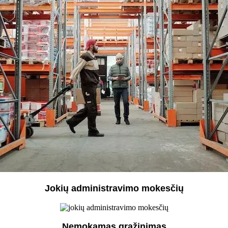
Jokių administravimo mokesčių
Nemokamas grąžinimas