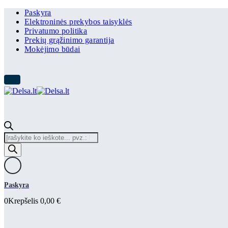
Paskyra
Elektroninės prekybos taisyklės
Privatumo politika
Prekių grąžinimo garantija
Mokėjimo būdai
Products
search
Paskyra
0
Krepšelis
0,00
€