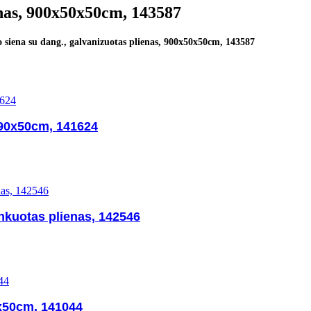
enas, 900x50x50cm, 143587
 siena su dang., galvanizuotas plienas, 900x50x50cm, 143587
x90x50cm, 141624
nkuotas plienas, 142546
5x50cm, 141044