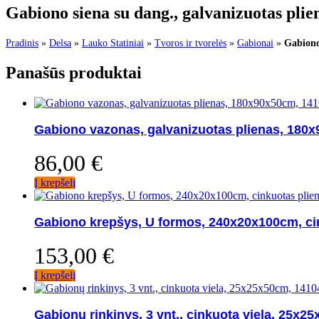
Gabiono siena su dang., galvanizuotas pli
Pradinis
»
Delsa
»
Lauko Statiniai
»
Tvoros ir tvorelės
»
Gabionai
»
Gabiono
Panašūs produktai
Gabiono vazonas, galvanizuotas plienas, 180
86,00
€
Į krepšelį
Gabiono krepšys, U formos, 240x20x100cm, ci
153,00
€
Į krepšelį
Gabionų rinkinys, 3 vnt., cinkuota viela, 25x2