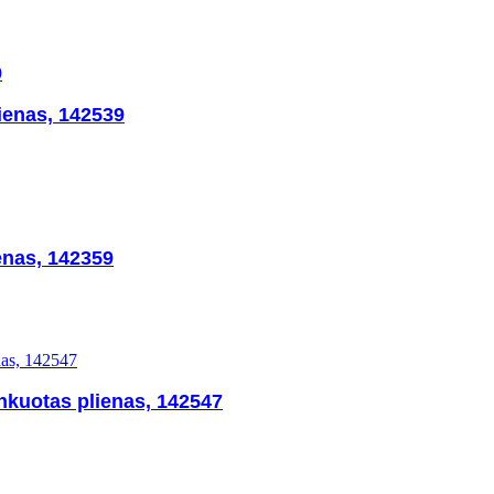
ienas, 142539
enas, 142359
nkuotas plienas, 142547