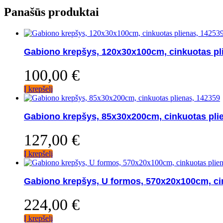
Panašūs produktai
Gabiono krepšys, 120x30x100cm, cinkuotas pl
100,00
€
Į krepšelį
Gabiono krepšys, 85x30x200cm, cinkuotas pli
127,00
€
Į krepšelį
Gabiono krepšys, U formos, 570x20x100cm, ci
224,00
€
Į krepšelį