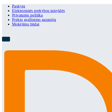
Paskyra
Elektroninės prekybos taisyklės
Privatumo politika
Prekių grąžinimo garantija
Mokėjimo būdai