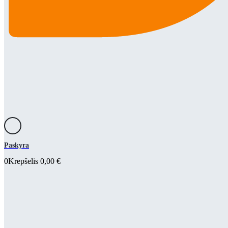
Paskyra
0
Krepšelis
0,00
€