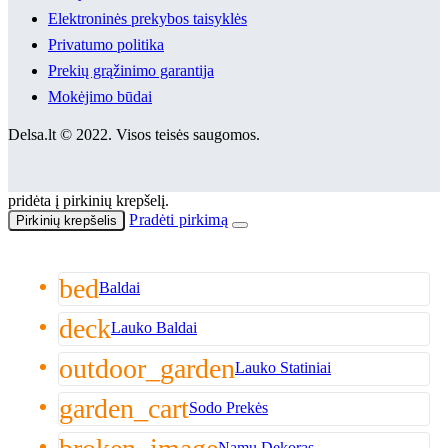
Elektroninės prekybos taisyklės
Privatumo politika
Prekių grąžinimo garantija
Mokėjimo būdai
Delsa.lt © 2022. Visos teisės saugomos.
pridėta į pirkinių krepšelį.
Pradėti pirkimą
Pirkinių krepšelis
bed
Baldai
deck
Lauko Baldai
outdoor_garden
Lauko Statiniai
garden_cart
Sodo Prekės
Namų Dekoras