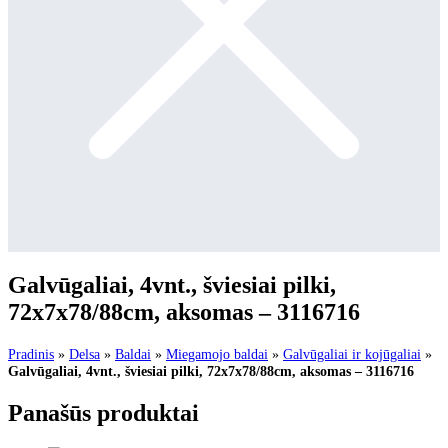
Galvūgaliai, 4vnt., šviesiai pilki,
72x7x78/88cm, aksomas – 3116716
Pradinis
»
Delsa
»
Baldai
»
Miegamojo baldai
»
Galvūgaliai ir kojūgaliai
»
Galvūgaliai, 4vnt., šviesiai pilki, 72x7x78/88cm, aksomas – 3116716
Panašūs produktai