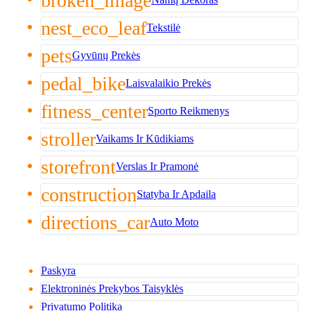
broken_image
nest_eco_leaf
Tekstilė
pets
Gyvūnų Prekės
pedal_bike
Laisvalaikio Prekės
fitness_center
Sporto Reikmenys
stroller
Vaikams Ir Kūdikiams
storefront
Verslas Ir Pramonė
construction
Statyba Ir Apdaila
directions_car
Auto Moto
Paskyra
Elektroninės Prekybos Taisyklės
Privatumo Politika