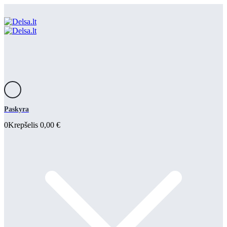
Paskyra
0
Krepšelis
0,00
€