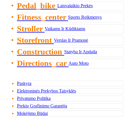
Pedal_bike
Laisvalaikio Prekės
Fitness_center
Sporto Reikmenys
Stroller
Vaikams Ir Kūdikiams
Storefront
Verslas Ir Pramonė
Construction
Statyba Ir Apdaila
Directions_car
Auto Moto
Paskyra
Elektroninės Prekybos Taisyklės
Privatumo Politika
Prekių Grąžinimo Garantija
Mokėjimo Būdai