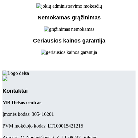
Nemokamas grąžinimas
Geriausios kainos garantija
Kontaktai
MB Delsos centras
Įmonės kodas: 305416201
PVM mokėtojo kodas: LT100015421215
Adresas: V. Nagevičiaus g. 3, LT-08237, Vilnius