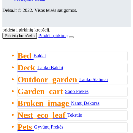
Delsa.lt © 2022. Visos teisės saugomos.
pridėta į pirkinių krepšelį.
Pradėti pirkimą
Pirkinių krepšelis
Bed
Baldai
Deck
Lauko Baldai
Outdoor_garden
Lauko Statiniai
Garden_cart
Sodo Prekės
Broken_image
Namų Dekoras
Nest_eco_leaf
Tekstilė
Pets
Gyvūnų Prekės