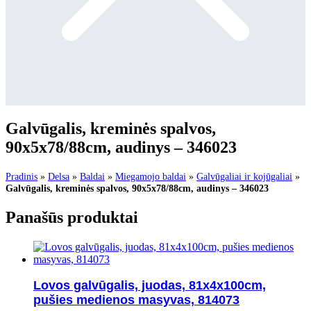
Galvūgalis, kreminės spalvos,
90x5x78/88cm, audinys – 346023
Pradinis
»
Delsa
»
Baldai
»
Miegamojo baldai
»
Galvūgaliai ir kojūgaliai
»
Galvūgalis, kreminės spalvos, 90x5x78/88cm, audinys – 346023
Panašūs produktai
Lovos galvūgalis, juodas, 81x4x100cm,
pušies medienos masyvas, 814073