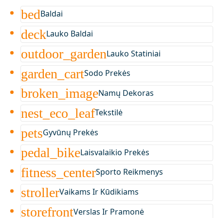
bed
Baldai
deck
Lauko Baldai
outdoor_garden
Lauko Statiniai
garden_cart
Sodo Prekės
broken_image
Namų Dekoras
nest_eco_leaf
Tekstilė
pets
Gyvūnų Prekės
pedal_bike
Laisvalaikio Prekės
fitness_center
Sporto Reikmenys
stroller
Vaikams Ir Kūdikiams
storefront
Verslas Ir Pramonė