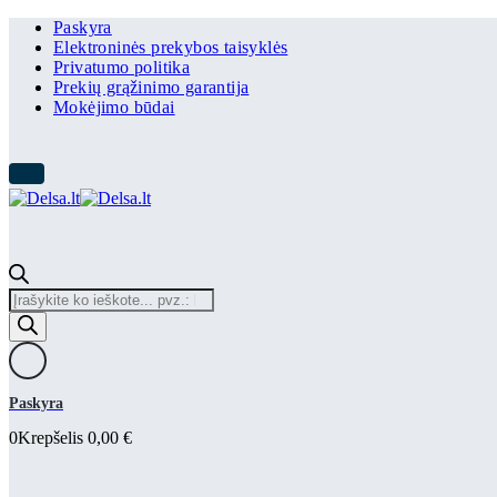
Paskyra
Elektroninės prekybos taisyklės
Privatumo politika
Prekių grąžinimo garantija
Mokėjimo būdai
Products
search
Paskyra
0
Krepšelis
0,00
€