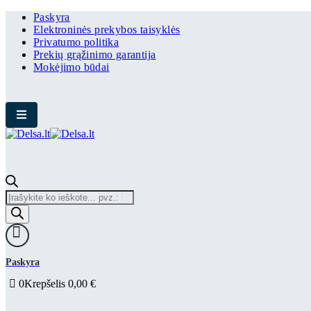
Paskyra
Elektroninės prekybos taisyklės
Privatumo politika
Prekių grąžinimo garantija
Mokėjimo būdai
Products
search
Paskyra
0
Krepšelis
0,00
€