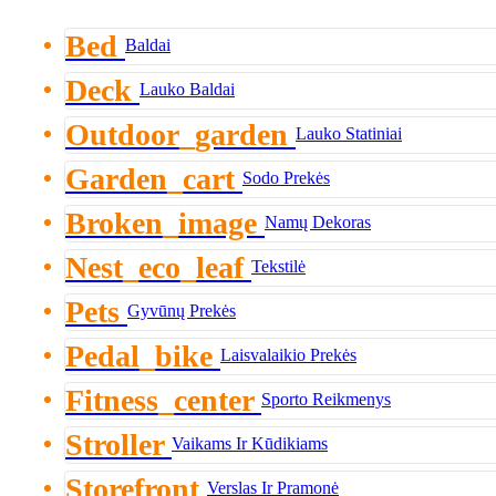
Bed
Baldai
Deck
Lauko Baldai
Outdoor_garden
Lauko Statiniai
Garden_cart
Sodo Prekės
Broken_image
Namų Dekoras
Nest_eco_leaf
Tekstilė
Pets
Gyvūnų Prekės
Pedal_bike
Laisvalaikio Prekės
Fitness_center
Sporto Reikmenys
Stroller
Vaikams Ir Kūdikiams
Storefront
Verslas Ir Pramonė