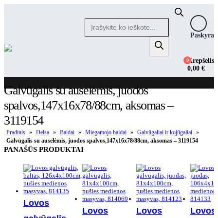
Products
search
Paskyra
Krepšelis
0
0,00
€
Galvūgalis su auselėmis, juodos
spalvos,147x16x78/88cm, aksomas –
3119154
Pradinis
»
Delsa
»
Baldai
»
Miegamojo baldai
»
Galvūgaliai ir kojūgaliai
»
Galvūgalis su auselėmis, juodos spalvos,147x16x78/88cm, aksomas – 3119154
PANAŠŪS PRODUKTAI
Lovos
Lovos
Lovos
Lovos