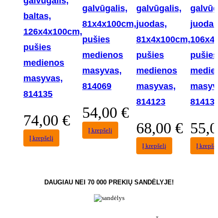
galvūgalis,
galvūgalis,
galvūgalis,
galvūg
baltas,
81x4x100cm,
juodas,
juodas
126x4x100cm,
pušies
81x4x100cm,
106x4
pušies
medienos
pušies
pušies
medienos
masyvas,
medienos
medie
masyvas,
814069
masyvas,
masyv
814135
814123
81413
54,00
€
74,00
€
68,00
€
55,
Į krepšelį
Į krepšelį
Į krepšelį
Į krepšel
DAUGIAU NEI 70 000 PREKIŲ SANDĖLYJE!