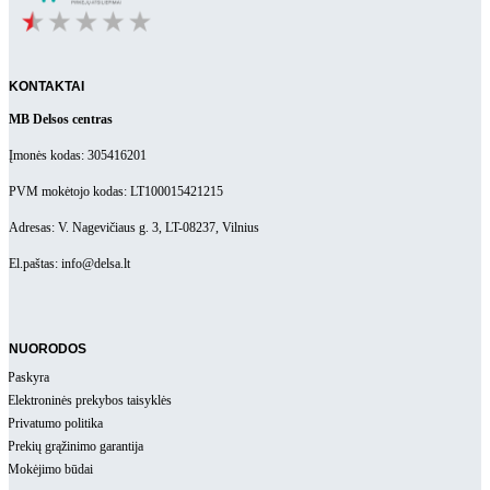
KONTAKTAI
MB Delsos centras
Įmonės kodas: 305416201
PVM mokėtojo kodas: LT100015421215
Adresas: V. Nagevičiaus g. 3, LT-08237, Vilnius
El.paštas: info@delsa.lt
NUORODOS
Paskyra
Elektroninės prekybos taisyklės
Privatumo politika
Prekių grąžinimo garantija
Mokėjimo būdai