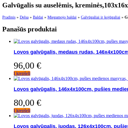
Galvūgalis su auselėmis, kreminės,103x16
Pradinis
»
Delsa
»
Baldai
»
Miegamojo baldai
»
Galvūgaliai ir kojūgaliai
»
G
Panašūs produktai
Lovos galvūgalis, medaus rudas, 146x4x100cm
96,00
€
Į krepšelį
Lovos galvūgalis, 146x4x100cm, pušies medi
80,00
€
Į krepšelį
Lovos galvūgalis, juodas, 126x4x100cm, puši