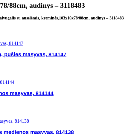
x78/88cm, audinys – 3118483
alvūgalis su auselėmis, kreminės,103x16x78/88cm, audinys – 3118483
, pušies masyvas, 814147
enos masyvas, 814144
es medienos masyvas, 814138