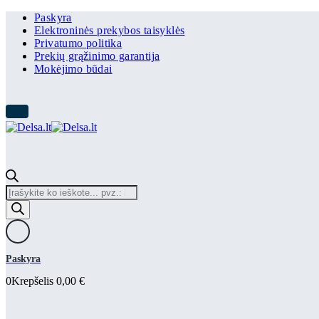
Paskyra
Elektroninės prekybos taisyklės
Privatumo politika
Prekių grąžinimo garantija
Mokėjimo būdai
Products
search
Paskyra
0
Krepšelis
0,00
€