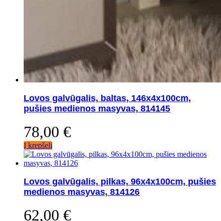
Lovos galvūgalis, baltas, 146x4x100cm,
pušies medienos masyvas, 814145
78,00
€
Į krepšelį
Lovos galvūgalis, pilkas, 96x4x100cm, pušies
medienos masyvas, 814126
62,00
€