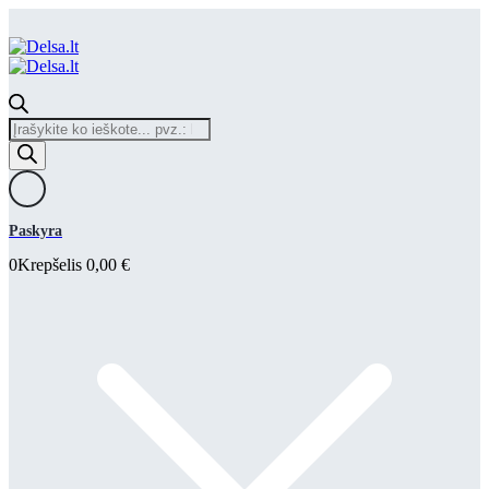
Products
search
Paskyra
0
Krepšelis
0,00
€