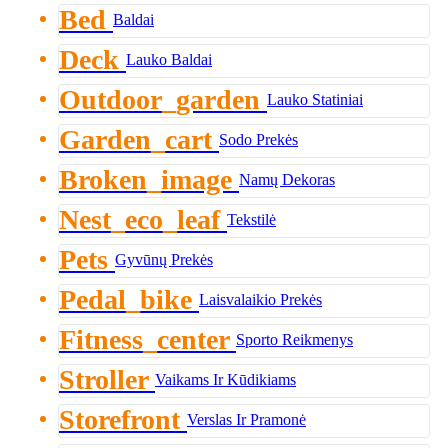
Bed
Baldai
Deck
Lauko Baldai
Outdoor_garden
Lauko Statiniai
Garden_cart
Sodo Prekės
Broken_image
Namų Dekoras
Nest_eco_leaf
Tekstilė
Pets
Gyvūnų Prekės
Pedal_bike
Laisvalaikio Prekės
Fitness_center
Sporto Reikmenys
Stroller
Vaikams Ir Kūdikiams
Storefront
Verslas Ir Pramonė