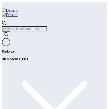
Products
search
Paskyra
0
Krepšelis
0,00
€