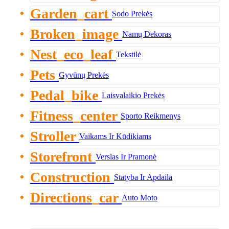
Garden_cart
Sodo Prekės
Broken_image
Namų Dekoras
Nest_eco_leaf
Tekstilė
Pets
Gyvūnų Prekės
Pedal_bike
Laisvalaikio Prekės
Fitness_center
Sporto Reikmenys
Stroller
Vaikams Ir Kūdikiams
Storefront
Verslas Ir Pramonė
Construction
Statyba Ir Apdaila
Directions_car
Auto Moto