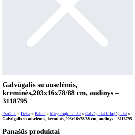
Galvūgalis su auselėmis,
kreminės,203x16x78/88 cm, audinys –
3118795
Pradinis
»
Delsa
»
Baldai
»
Miegamojo baldai
»
Galvūgaliai ir kojūgaliai
»
Galvūgalis su auselėmis, kreminės,203x16x78/88 cm, audinys – 3118795
Panašūs produktai