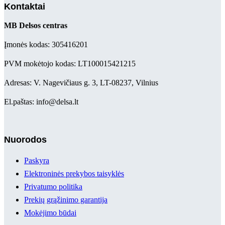
Kontaktai
MB Delsos centras
Įmonės kodas: 305416201
PVM mokėtojo kodas: LT100015421215
Adresas: V. Nagevičiaus g. 3, LT-08237, Vilnius
El.paštas: info@delsa.lt
Nuorodos
Paskyra
Elektroninės prekybos taisyklės
Privatumo politika
Prekių grąžinimo garantija
Mokėjimo būdai