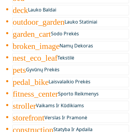
deck
Lauko Baldai
outdoor_garden
Lauko Statiniai
garden_cart
Sodo Prekės
broken_image
Namų Dekoras
nest_eco_leaf
Tekstilė
pets
Gyvūnų Prekės
pedal_bike
Laisvalaikio Prekės
fitness_center
Sporto Reikmenys
stroller
Vaikams Ir Kūdikiams
storefront
Verslas Ir Pramonė
construction
Statyba Ir Apdaila