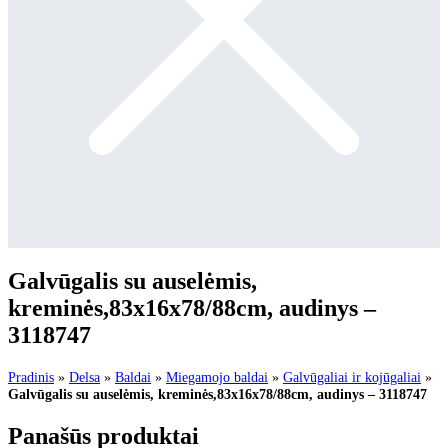
Galvūgalis su auselėmis,
kreminės,83x16x78/88cm, audinys –
3118747
Pradinis
»
Delsa
»
Baldai
»
Miegamojo baldai
»
Galvūgaliai ir kojūgaliai
»
Galvūgalis su auselėmis, kreminės,83x16x78/88cm, audinys – 3118747
Panašūs produktai