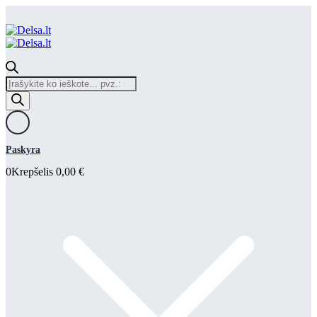
Products
search
Paskyra
0
Krepšelis
0,00
€