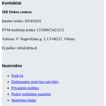
Kontaktai
MB Delsos centras
Įmonės kodas: 305416201
PVM mokėtojo kodas: LT100015421215
Adresas: V. Nagevičiaus g. 3, LT-08237, Vilnius
El.paštas: info@delsa.lt
Nuorodos
Paskyra
Elektroninės prekybos taisyklės
Privatumo politika
Prekių grąžinimo garantija
Mokėjimo būdai