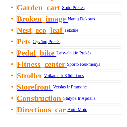
Garden_cart
Sodo Prekės
Broken_image
Namų Dekoras
Nest_eco_leaf
Tekstilė
Pets
Gyvūnų Prekės
Pedal_bike
Laisvalaikio Prekės
Fitness_center
Sporto Reikmenys
Stroller
Vaikams Ir Kūdikiams
Storefront
Verslas Ir Pramonė
Construction
Statyba Ir Apdaila
Directions_car
Auto Moto