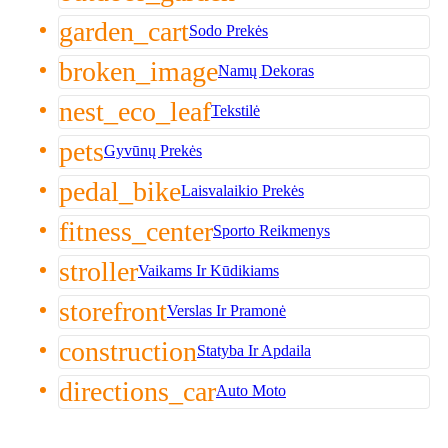
garden_cart
Sodo Prekės
broken_image
Namų Dekoras
nest_eco_leaf
Tekstilė
pets
Gyvūnų Prekės
pedal_bike
Laisvalaikio Prekės
fitness_center
Sporto Reikmenys
stroller
Vaikams Ir Kūdikiams
storefront
Verslas Ir Pramonė
construction
Statyba Ir Apdaila
directions_car
Auto Moto