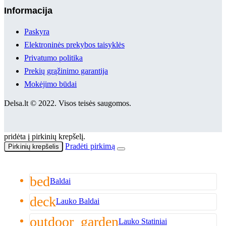
Informacija
Paskyra
Elektroninės prekybos taisyklės
Privatumo politika
Prekių grąžinimo garantija
Mokėjimo būdai
Delsa.lt © 2022. Visos teisės saugomos.
pridėta į pirkinių krepšelį.
Pradėti pirkimą
Pirkinių krepšelis
bed
Baldai
deck
Lauko Baldai
outdoor_garden
Lauko Statiniai