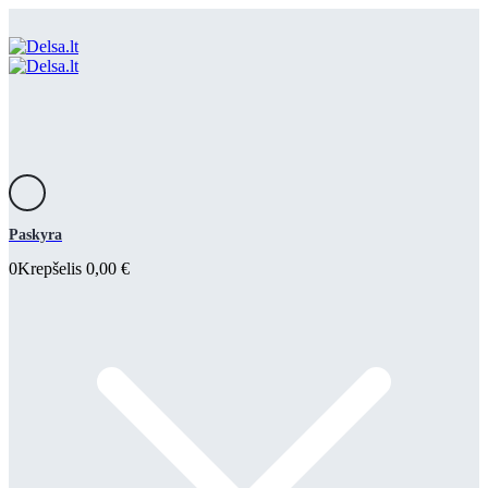
Paskyra
0
Krepšelis
0,00
€