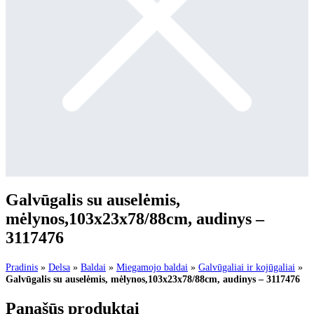
Galvūgalis su auselėmis,
mėlynos,103x23x78/88cm, audinys –
3117476
Pradinis
»
Delsa
»
Baldai
»
Miegamojo baldai
»
Galvūgaliai ir kojūgaliai
»
Galvūgalis su auselėmis, mėlynos,103x23x78/88cm, audinys – 3117476
Panašūs produktai