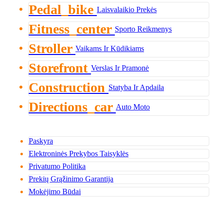
Pedal_bike
Laisvalaikio Prekės
Fitness_center
Sporto Reikmenys
Stroller
Vaikams Ir Kūdikiams
Storefront
Verslas Ir Pramonė
Construction
Statyba Ir Apdaila
Directions_car
Auto Moto
Paskyra
Elektroninės Prekybos Taisyklės
Privatumo Politika
Prekių Grąžinimo Garantija
Mokėjimo Būdai