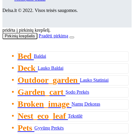
Delsa.lt © 2022. Visos teisės saugomos.
pridėta į pirkinių krepšelį.
Pradėti pirkimą
Pirkinių krepšelis
Bed
Baldai
Deck
Lauko Baldai
Outdoor_garden
Lauko Statiniai
Garden_cart
Sodo Prekės
Broken_image
Namų Dekoras
Nest_eco_leaf
Tekstilė
Pets
Gyvūnų Prekės