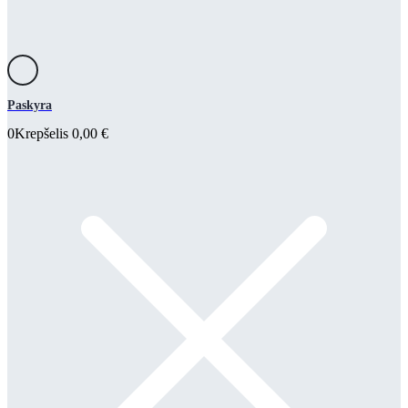
Paskyra
0
Krepšelis
0,00
€