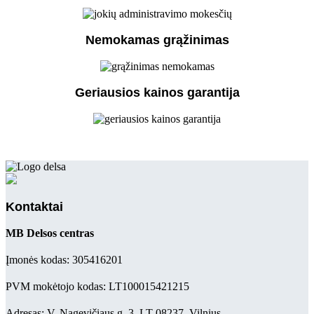
Nemokamas grąžinimas
Geriausios kainos garantija
Kontaktai
MB Delsos centras
Įmonės kodas: 305416201
PVM mokėtojo kodas: LT100015421215
Adresas: V. Nagevičiaus g. 3, LT-08237, Vilnius