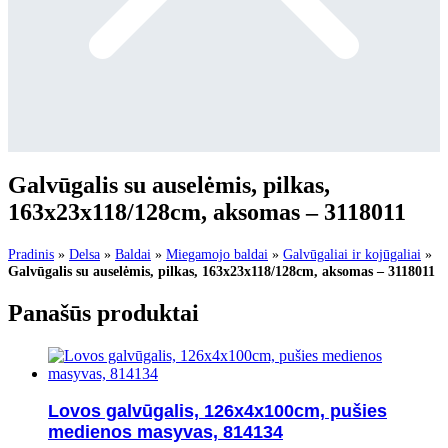
Galvūgalis su auselėmis, pilkas,
163x23x118/128cm, aksomas – 3118011
Pradinis
»
Delsa
»
Baldai
»
Miegamojo baldai
»
Galvūgaliai ir kojūgaliai
»
Galvūgalis su auselėmis, pilkas, 163x23x118/128cm, aksomas – 3118011
Panašūs produktai
Lovos galvūgalis, 126x4x100cm, pušies
medienos masyvas, 814134