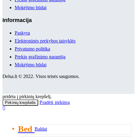
Mokėjimo būdai
Informacija
Paskyra
Elektroninės prekybos taisyklės
Privatumo politika
Prekių grąžinimo garantija
Mokėjimo būdai
Delsa.lt © 2022. Visos teisės saugomos.
pridėta į pirkinių krepšelį.
Pradėti pirkimą
Pirkinių krepšelis
Bed
Baldai