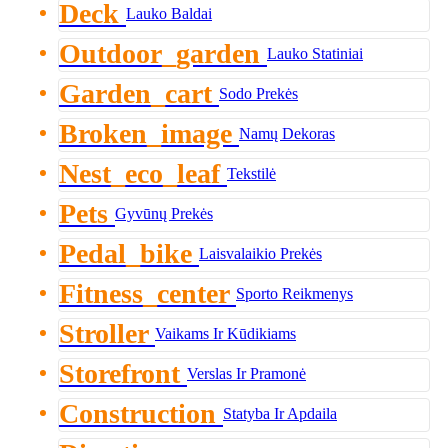
Deck
Lauko Baldai
Outdoor_garden
Lauko Statiniai
Garden_cart
Sodo Prekės
Broken_image
Namų Dekoras
Nest_eco_leaf
Tekstilė
Pets
Gyvūnų Prekės
Pedal_bike
Laisvalaikio Prekės
Fitness_center
Sporto Reikmenys
Stroller
Vaikams Ir Kūdikiams
Storefront
Verslas Ir Pramonė
Construction
Statyba Ir Apdaila