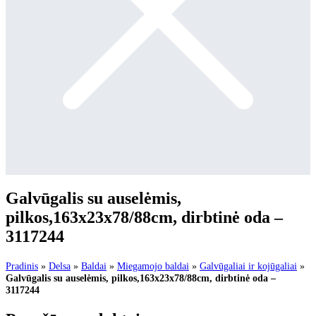
Galvūgalis su auselėmis,
pilkos,163x23x78/88cm, dirbtinė oda –
3117244
Pradinis
»
Delsa
»
Baldai
»
Miegamojo baldai
»
Galvūgaliai ir kojūgaliai
»
Galvūgalis su auselėmis, pilkos,163x23x78/88cm, dirbtinė oda –
3117244