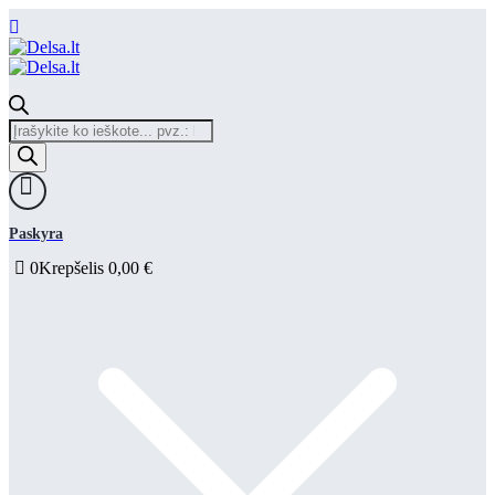
Products
search
Paskyra
0
Krepšelis
0,00
€