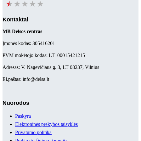
Kontaktai
MB Delsos centras
Įmonės kodas: 305416201
PVM mokėtojo kodas: LT100015421215
Adresas: V. Nagevičiaus g. 3, LT-08237, Vilnius
El.paštas: info@delsa.lt
Nuorodos
Paskyra
Elektroninės prekybos taisyklės
Privatumo politika
Prekių grąžinimo garantija