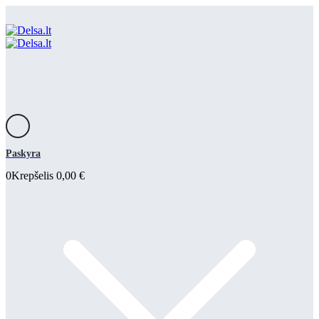
Paskyra
0
Krepšelis
0,00
€