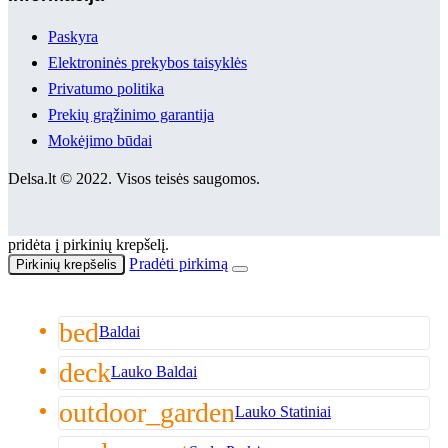
Paskyra
Elektroninės prekybos taisyklės
Privatumo politika
Prekių grąžinimo garantija
Mokėjimo būdai
Delsa.lt © 2022. Visos teisės saugomos.
pridėta į pirkinių krepšelį.
Pradėti pirkimą
Pirkinių krepšelis
bed
Baldai
deck
Lauko Baldai
outdoor_garden
Lauko Statiniai