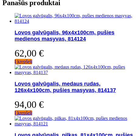
Panašūs produktai
Lovos galvūgalis, 96x4x100cm, pušies
medienos masyvas, 814124
62,00
€
Į krepšelį
Lovos galvūgalis, medaus rudas,
126x4x100cm, pušies masyvas, 814137
94,00
€
Į krepšelį
Lovos galvūgalis, pilkas, 81x4x100cm, pušies