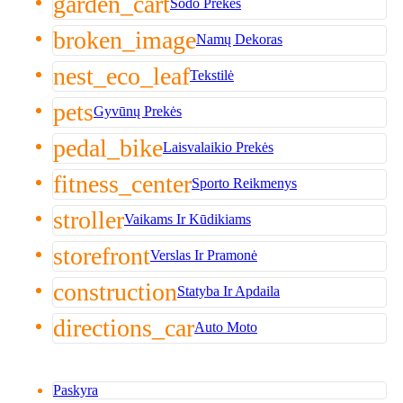
garden_cart
Sodo Prekės
broken_image
Namų Dekoras
nest_eco_leaf
Tekstilė
pets
Gyvūnų Prekės
pedal_bike
Laisvalaikio Prekės
fitness_center
Sporto Reikmenys
stroller
Vaikams Ir Kūdikiams
storefront
Verslas Ir Pramonė
construction
Statyba Ir Apdaila
directions_car
Auto Moto
Paskyra