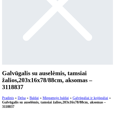
Galvūgalis su auselėmis, tamsiai
žalios,203x16x78/88cm, aksomas –
3118837
Pradinis
»
Delsa
»
Baldai
»
Miegamojo baldai
»
Galvūgaliai ir kojūgaliai
»
Galvūgalis su auselėmis, tamsiai žalios,203x16x78/88cm, aksomas –
3118837