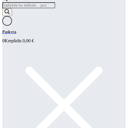
Products
search
Paskyra
0
Krepšelis
0,00
€