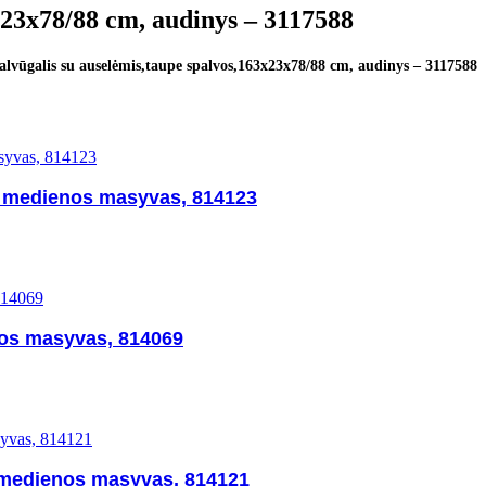
x23x78/88 cm, audinys – 3117588
alvūgalis su auselėmis,taupe spalvos,163x23x78/88 cm, audinys – 3117588
s medienos masyvas, 814123
nos masyvas, 814069
s medienos masyvas, 814121