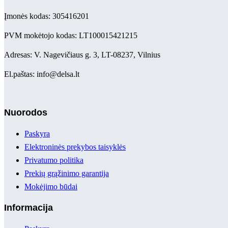
Įmonės kodas: 305416201
PVM mokėtojo kodas: LT100015421215
Adresas: V. Nagevičiaus g. 3, LT-08237, Vilnius
El.paštas: info@delsa.lt
Nuorodos
Paskyra
Elektroninės prekybos taisyklės
Privatumo politika
Prekių grąžinimo garantija
Mokėjimo būdai
Informacija