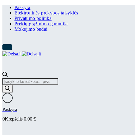
Paskyra
Elektroninės prekybos taisyklės
Privatumo politika
Prekių grąžinimo garantija
Mokėjimo būdai
Products
search
Paskyra
0
Krepšelis
0,00
€