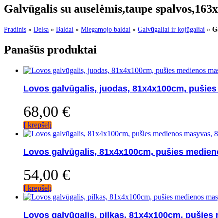
Galvūgalis su auselėmis,taupe spalvos,163
Pradinis
»
Delsa
»
Baldai
»
Miegamojo baldai
»
Galvūgaliai ir kojūgaliai
»
G
Panašūs produktai
Lovos galvūgalis, juodas, 81x4x100cm, pušie
68,00
€
Į krepšelį
Lovos galvūgalis, 81x4x100cm, pušies medie
54,00
€
Į krepšelį
Lovos galvūgalis, pilkas, 81x4x100cm, pušie