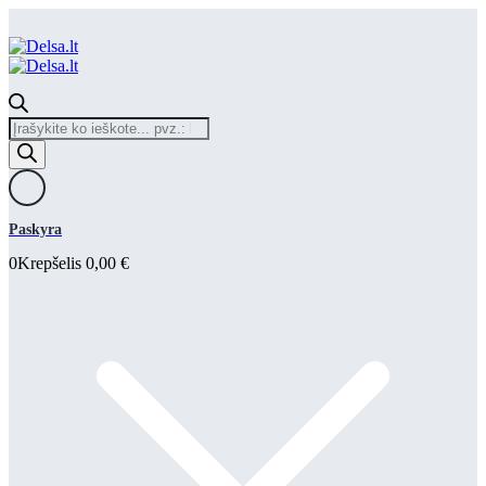
Products
search
Paskyra
0
Krepšelis
0,00
€