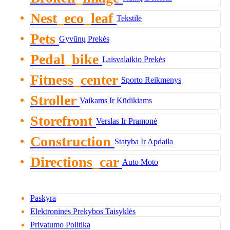
Nest_eco_leaf
Tekstilė
Pets
Gyvūnų Prekės
Pedal_bike
Laisvalaikio Prekės
Fitness_center
Sporto Reikmenys
Stroller
Vaikams Ir Kūdikiams
Storefront
Verslas Ir Pramonė
Construction
Statyba Ir Apdaila
Directions_car
Auto Moto
Paskyra
Elektroninės Prekybos Taisyklės
Privatumo Politika