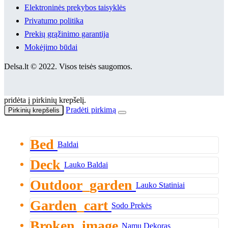
Elektroninės prekybos taisyklės
Privatumo politika
Prekių grąžinimo garantija
Mokėjimo būdai
Delsa.lt © 2022. Visos teisės saugomos.
pridėta į pirkinių krepšelį.
Pradėti pirkimą
Pirkinių krepšelis
Bed
Baldai
Deck
Lauko Baldai
Outdoor_garden
Lauko Statiniai
Garden_cart
Sodo Prekės
Broken_image
Namų Dekoras