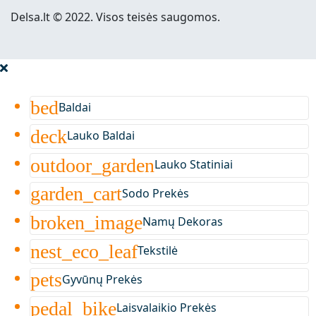
Delsa.lt © 2022. Visos teisės saugomos.
bed
Baldai
deck
Lauko Baldai
outdoor_garden
Lauko Statiniai
garden_cart
Sodo Prekės
broken_image
Namų Dekoras
nest_eco_leaf
Tekstilė
pets
Gyvūnų Prekės
pedal_bike
Laisvalaikio Prekės