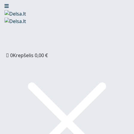
0
Krepšelis
0,00
€