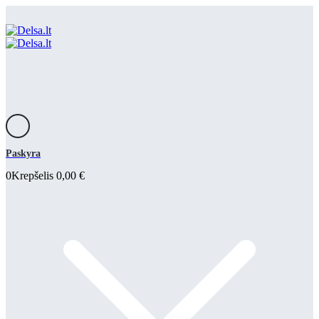
Paskyra
0
Krepšelis
0,00
€