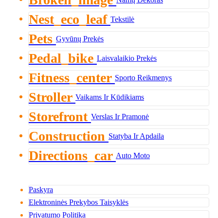
Broken_image
Nest_eco_leaf
Tekstilė
Pets
Gyvūnų Prekės
Pedal_bike
Laisvalaikio Prekės
Fitness_center
Sporto Reikmenys
Stroller
Vaikams Ir Kūdikiams
Storefront
Verslas Ir Pramonė
Construction
Statyba Ir Apdaila
Directions_car
Auto Moto
Paskyra
Elektroninės Prekybos Taisyklės
Privatumo Politika