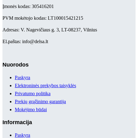
Įmonės kodas: 305416201
PVM mokėtojo kodas: LT100015421215
Adresas: V. Nagevičiaus g. 3, LT-08237, Vilnius
El.paštas: info@delsa.lt
Nuorodos
Paskyra
Elektroninės prekybos taisyklės
Privatumo politika
Prekių grąžinimo garantija
Mokėjimo būdai
Informacija
Paskyra