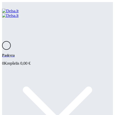
Paskyra
0
Krepšelis
0,00
€