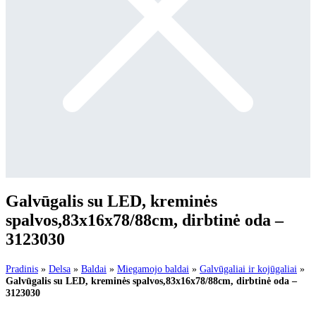
Galvūgalis su LED, kreminės
spalvos,83x16x78/88cm, dirbtinė oda –
3123030
Pradinis
»
Delsa
»
Baldai
»
Miegamojo baldai
»
Galvūgaliai ir kojūgaliai
»
Galvūgalis su LED, kreminės spalvos,83x16x78/88cm, dirbtinė oda –
3123030