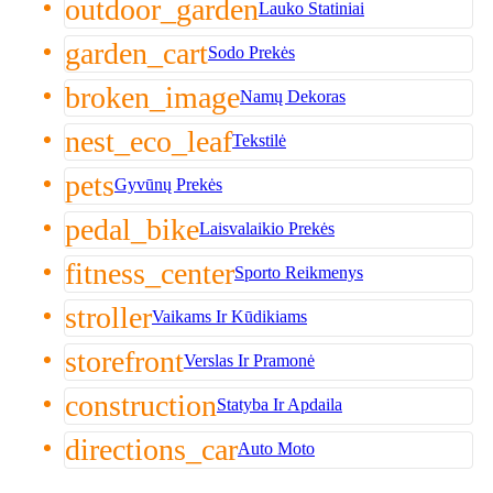
outdoor_garden
Lauko Statiniai
garden_cart
Sodo Prekės
broken_image
Namų Dekoras
nest_eco_leaf
Tekstilė
pets
Gyvūnų Prekės
pedal_bike
Laisvalaikio Prekės
fitness_center
Sporto Reikmenys
stroller
Vaikams Ir Kūdikiams
storefront
Verslas Ir Pramonė
construction
Statyba Ir Apdaila
directions_car
Auto Moto