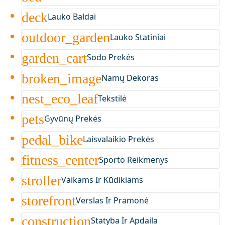
deck
Lauko Baldai
outdoor_garden
Lauko Statiniai
garden_cart
Sodo Prekės
broken_image
Namų Dekoras
nest_eco_leaf
Tekstilė
pets
Gyvūnų Prekės
pedal_bike
Laisvalaikio Prekės
fitness_center
Sporto Reikmenys
stroller
Vaikams Ir Kūdikiams
storefront
Verslas Ir Pramonė
construction
Statyba Ir Apdaila