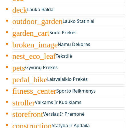
deck
Lauko Baldai
outdoor_garden
Lauko Statiniai
garden_cart
Sodo Prekės
broken_image
Namų Dekoras
nest_eco_leaf
Tekstilė
pets
Gyvūnų Prekės
pedal_bike
Laisvalaikio Prekės
fitness_center
Sporto Reikmenys
stroller
Vaikams Ir Kūdikiams
storefront
Verslas Ir Pramonė
construction
Statyba Ir Apdaila