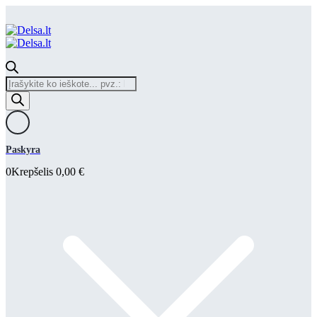
Products
search
Paskyra
0
Krepšelis
0,00
€