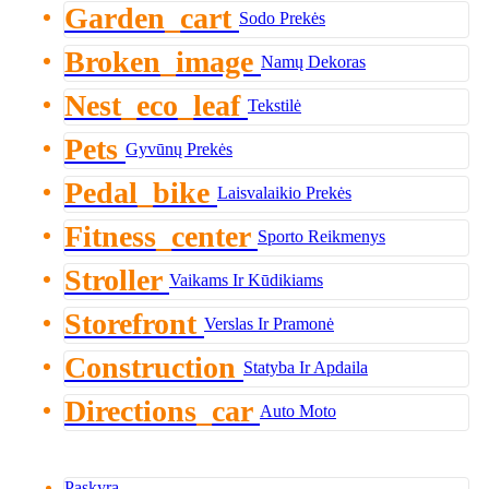
Garden_cart
Sodo Prekės
Broken_image
Namų Dekoras
Nest_eco_leaf
Tekstilė
Pets
Gyvūnų Prekės
Pedal_bike
Laisvalaikio Prekės
Fitness_center
Sporto Reikmenys
Stroller
Vaikams Ir Kūdikiams
Storefront
Verslas Ir Pramonė
Construction
Statyba Ir Apdaila
Directions_car
Auto Moto
Paskyra