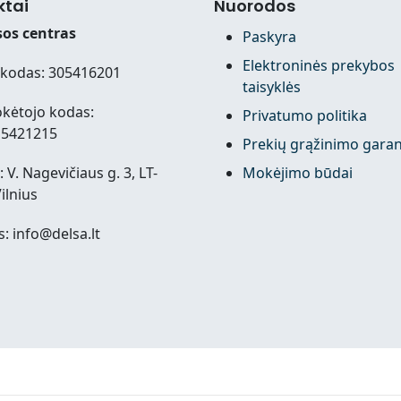
ktai
Nuorodos
os centras
Paskyra
Elektroninės prekybos
kodas: 305416201
taisyklės
kėtojo kodas:
Privatumo politika
15421215
Prekių grąžinimo garan
 V. Nagevičiaus g. 3, LT-
Mokėjimo būdai
ilnius
s: info@delsa.lt