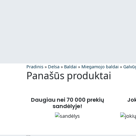
Pradinis
»
Delsa
»
Baldai
»
Miegamojo baldai
»
Galvūg
Panašūs produktai
Daugiau nei 70 000 prekių
Jo
sandėlyje!