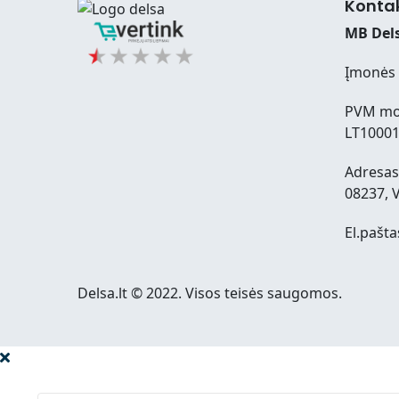
Konta
MB Dels
Įmonės 
PVM mo
LT1000
Adresas:
08237, V
El.pašta
Delsa.lt © 2022. Visos teisės saugomos.