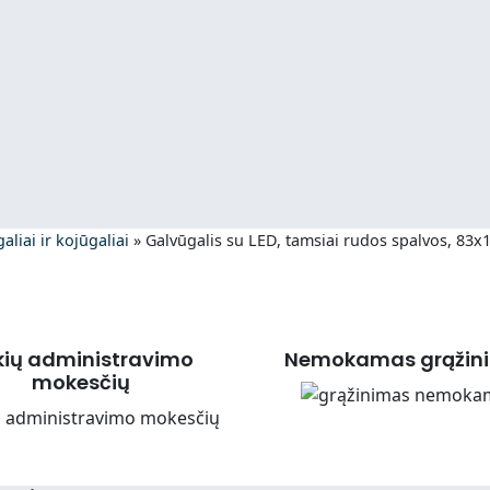
aliai ir kojūgaliai
»
Galvūgalis su LED, tamsiai rudos spalvos, 83
kių administravimo
Nemokamas grąžin
mokesčių