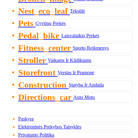
Nest_eco_leaf
Tekstilė
Pets
Gyvūnų Prekės
Pedal_bike
Laisvalaikio Prekės
Fitness_center
Sporto Reikmenys
Stroller
Vaikams Ir Kūdikiams
Storefront
Verslas Ir Pramonė
Construction
Statyba Ir Apdaila
Directions_car
Auto Moto
Paskyra
Elektroninės Prekybos Taisyklės
Privatumo Politika