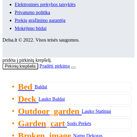
Elektroninės prekybos taisyklės
Privatumo politika
Prekių grąžinimo garantija
Mokėjimo būdai
Delsa.lt © 2022. Visos teisės saugomos.
pridėta į pirkinių krepšelį.
Pradėti pirkimą
Pirkinių krepšelis
Bed
Baldai
Deck
Lauko Baldai
Outdoor_garden
Lauko Statiniai
Garden_cart
Sodo Prekės
Broken_image
Namų Dekoras