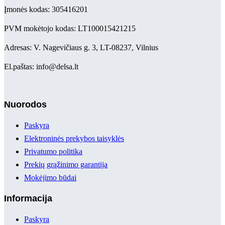
Įmonės kodas: 305416201
PVM mokėtojo kodas: LT100015421215
Adresas: V. Nagevičiaus g. 3, LT-08237, Vilnius
El.paštas: info@delsa.lt
Nuorodos
Paskyra
Elektroninės prekybos taisyklės
Privatumo politika
Prekių grąžinimo garantija
Mokėjimo būdai
Informacija
Paskyra