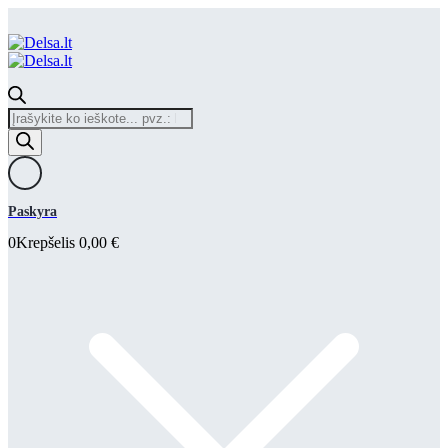
Products
search
Paskyra
0
Krepšelis
0,00
€