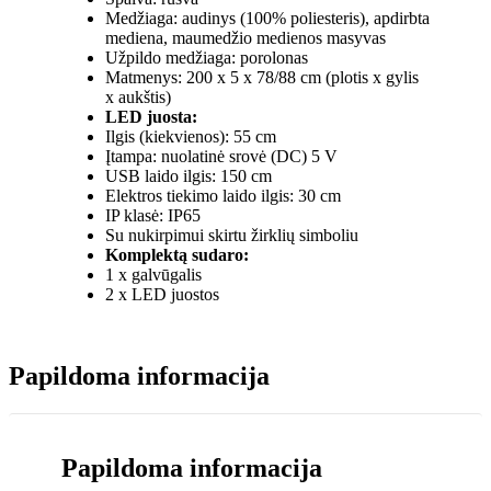
Medžiaga: audinys (100% poliesteris), apdirbta
mediena, maumedžio medienos masyvas
Užpildo medžiaga: porolonas
Matmenys: 200 x 5 x 78/88 cm (plotis x gylis
x aukštis)
LED juosta:
Ilgis (kiekvienos): 55 cm
Įtampa: nuolatinė srovė (DC) 5 V
USB laido ilgis: 150 cm
Elektros tiekimo laido ilgis: 30 cm
IP klasė: IP65
Su nukirpimui skirtu žirklių simboliu
Komplektą sudaro:
1 x galvūgalis
2 x LED juostos
Papildoma informacija
Papildoma informacija