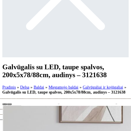
Galvūgalis su LED, taupe spalvos,
200x5x78/88cm, audinys – 3121638
Pradinis
»
Delsa
»
Baldai
»
Miegamojo baldai
»
Galvūgaliai ir kojūgaliai
»
Galvūgalis su LED, taupe spalvos, 200x5x78/88cm, audinys – 3121638