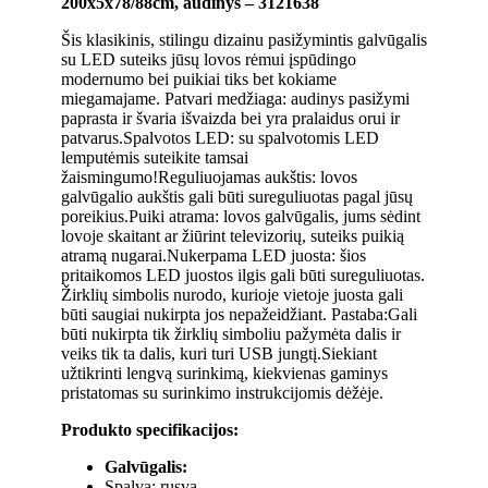
200x5x78/88cm, audinys – 3121638
Šis klasikinis, stilingu dizainu pasižymintis galvūgalis
su LED suteiks jūsų lovos rėmui įspūdingo
modernumo bei puikiai tiks bet kokiame
miegamajame. Patvari medžiaga: audinys pasižymi
paprasta ir švaria išvaizda bei yra pralaidus orui ir
patvarus.Spalvotos LED: su spalvotomis LED
lemputėmis suteikite tamsai
žaismingumo!Reguliuojamas aukštis: lovos
galvūgalio aukštis gali būti sureguliuotas pagal jūsų
poreikius.Puiki atrama: lovos galvūgalis, jums sėdint
lovoje skaitant ar žiūrint televizorių, suteiks puikią
atramą nugarai.Nukerpama LED juosta: šios
pritaikomos LED juostos ilgis gali būti sureguliuotas.
Žirklių simbolis nurodo, kurioje vietoje juosta gali
būti saugiai nukirpta jos nepažeidžiant. Pastaba:Gali
būti nukirpta tik žirklių simboliu pažymėta dalis ir
veiks tik ta dalis, kuri turi USB jungtį.Siekiant
užtikrinti lengvą surinkimą, kiekvienas gaminys
pristatomas su surinkimo instrukcijomis dėžėje.
Produkto specifikacijos:
Galvūgalis:
Spalva: rusva