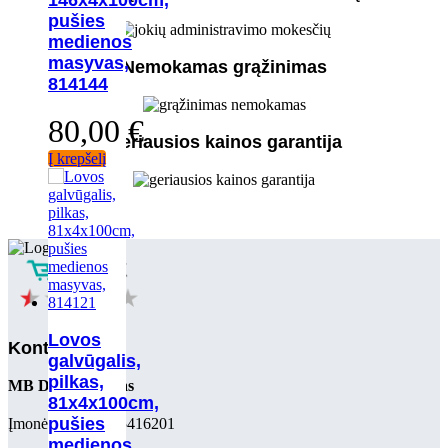
pušies
medienos
masyvas,
Nemokamas grąžinimas
814144
80,00
€
Geriausios kainos garantija
Į krepšelį
Lovos
Kontaktai
galvūgalis,
pilkas,
MB Delsos centras
81x4x100cm,
pušies
Įmonės kodas: 305416201
medienos