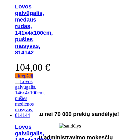
Lovos
galvūgalis,
medaus
rudas,
141x4x100cm,
pušies
masyvas,
814142
104,00
€
Į krepšelį
Daugiau nei 70 000 prekių sandėlyje!
Lovos
galvūgalis,
Jokių administravimo mokesčių
146x4x100cm,