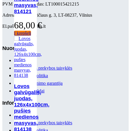
PVM mokėtojo kodas: LT100015421215
masyvas,
814121
Adresas: V. Nagevičiaus g. 3, LT-08237, Vilnius
68,00
€
El.paštas: info@delsa.lt
Į krepšelį
Nuorodos
Paskyra
Elektroninės prekybos taisyklės
Privatumo politika
Prekių grąžinimo garantija
Lovos
Mokėjimo būdai
galvūgalis,
juodas,
Informacija
126x4x100cm,
pušies
Paskyra
medienos
masyvas,
Elektroninės prekybos taisyklės
814138
Privatumo politika