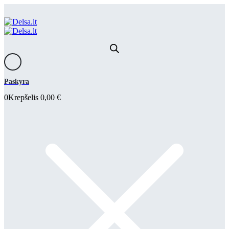
Paskyra
0
Krepšelis
0,00
€