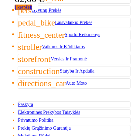
Į krepšelį
pets
Gyvūnų Prekės
pedal_bike
Laisvalaikio Prekės
fitness_center
Sporto Reikmenys
stroller
Vaikams Ir Kūdikiams
storefront
Verslas Ir Pramonė
construction
Statyba Ir Apdaila
directions_car
Auto Moto
Paskyra
Elektroninės Prekybos Taisyklės
Privatumo Politika
Prekių Grąžinimo Garantija
Mokėjimo Būdai