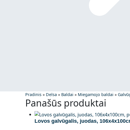
Pradinis
»
Delsa
»
Baldai
»
Miegamojo baldai
»
Galvūg
Panašūs produktai
Lovos galvūgalis, juodas, 106x4x100