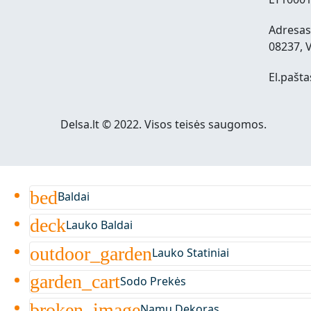
Adresas:
08237, V
El.pašta
Delsa.lt © 2022. Visos teisės saugomos.
bed
Baldai
deck
Lauko Baldai
outdoor_garden
Lauko Statiniai
garden_cart
Sodo Prekės
broken_image
Namų Dekoras