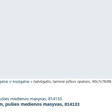
aliai ir kojūgaliai
»
Galvūgalis, tamsiai pilkos spalvos, 90x7x78/8
cm, pušies medienos masyvas, 814133