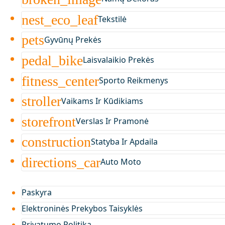
nest_eco_leaf
Tekstilė
pets
Gyvūnų Prekės
pedal_bike
Laisvalaikio Prekės
fitness_center
Sporto Reikmenys
stroller
Vaikams Ir Kūdikiams
storefront
Verslas Ir Pramonė
construction
Statyba Ir Apdaila
directions_car
Auto Moto
Paskyra
Elektroninės Prekybos Taisyklės
Privatumo Politika