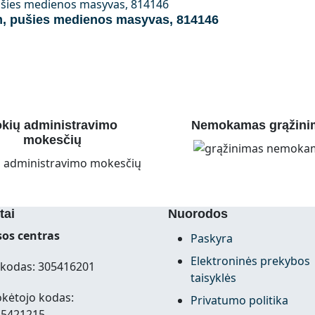
cm, pušies medienos masyvas, 814146
kių administravimo
Nemokamas grąžini
mokesčių
tai
Nuorodos
os centras
Paskyra
Elektroninės prekybos
kodas: 305416201
taisyklės
kėtojo kodas:
Privatumo politika
15421215