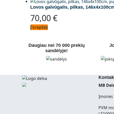
Lovos galvūgalis, pilkas, 146x4x100
70,00
€
Į krepšelį
Daugiau nei 70 000 prekių
Jo
sandėlyje!
Kontak
MB Dels
Įmonės 
PVM mo
LT1000