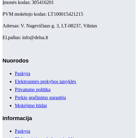
Įmonės kodas: 305416201
PVM mokėtojo kodas: LT100015421215
Adresas: V. Nagevičiaus g. 3, LT-08237, Vilnius
El.paštas: info@delsa.lt
Nuorodos
Paskyra
Elektroninės prekybos taisyklės
Privatumo politika
Prekių grąžinimo garantija
Mokėjimo būdai
Informacija
Paskyra