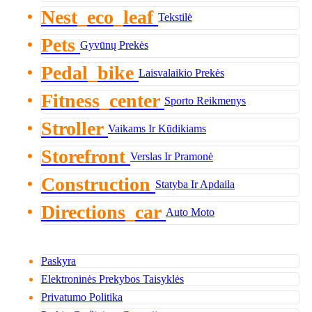
Nest_eco_leaf
Tekstilė
Pets
Gyvūnų Prekės
Pedal_bike
Laisvalaikio Prekės
Fitness_center
Sporto Reikmenys
Stroller
Vaikams Ir Kūdikiams
Storefront
Verslas Ir Pramonė
Construction
Statyba Ir Apdaila
Directions_car
Auto Moto
Paskyra
Elektroninės Prekybos Taisyklės
Privatumo Politika