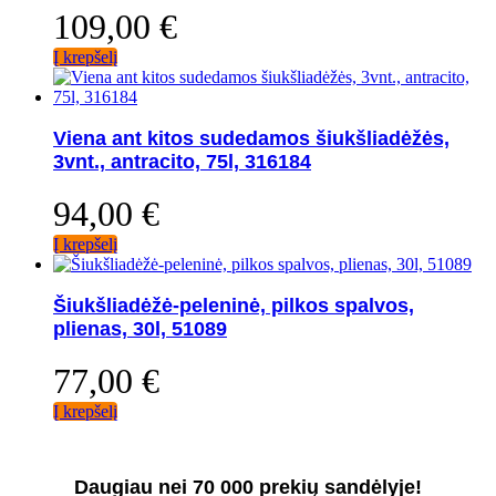
109,00
€
Į krepšelį
Viena ant kitos sudedamos šiukšliadėžės,
3vnt., antracito, 75l, 316184
94,00
€
Į krepšelį
Šiukšliadėžė-peleninė, pilkos spalvos,
plienas, 30l, 51089
77,00
€
Į krepšelį
Daugiau nei 70 000 prekių sandėlyje!