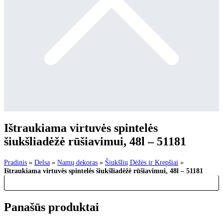
Ištraukiama virtuvės spintelės
šiukšliadėžė rūšiavimui, 48l – 51181
Pradinis
»
Delsa
»
Namų dekoras
»
Šiukšlių Dėžės ir Krepšiai
»
Ištraukiama virtuvės spintelės šiukšliadėžė rūšiavimui, 48l – 51181
Panašūs produktai