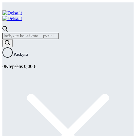
Products
search
Paskyra
0
Krepšelis
0,00
€