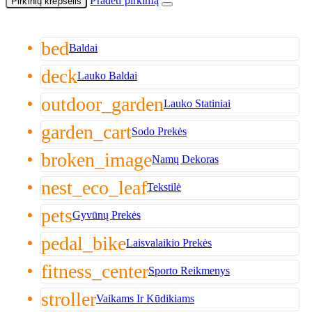
Pradėti pirkimą
Pirkinių krepšelis
bed
Baldai
deck
Lauko Baldai
outdoor_garden
Lauko Statiniai
garden_cart
Sodo Prekės
broken_image
Namų Dekoras
nest_eco_leaf
Tekstilė
pets
Gyvūnų Prekės
pedal_bike
Laisvalaikio Prekės
fitness_center
Sporto Reikmenys
stroller
Vaikams Ir Kūdikiams