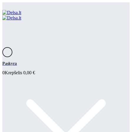
Paskyra
0
Krepšelis
0,00
€