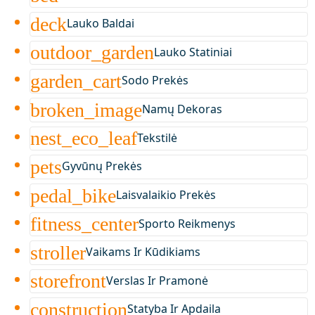
deck
Lauko Baldai
outdoor_garden
Lauko Statiniai
garden_cart
Sodo Prekės
broken_image
Namų Dekoras
nest_eco_leaf
Tekstilė
pets
Gyvūnų Prekės
pedal_bike
Laisvalaikio Prekės
fitness_center
Sporto Reikmenys
stroller
Vaikams Ir Kūdikiams
storefront
Verslas Ir Pramonė
construction
Statyba Ir Apdaila