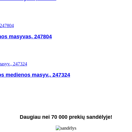
nos masyvas, 247804
tos medienos masyv., 247324
Daugiau nei 70 000 prekių sandėlyje!