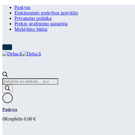
Paskyra
Elektroninės prekybos taisyklės
Privatumo politika
Prekių grąžinimo garantija
Mokėjimo būdai
Products
search
Paskyra
0
Krepšelis
0,00
€