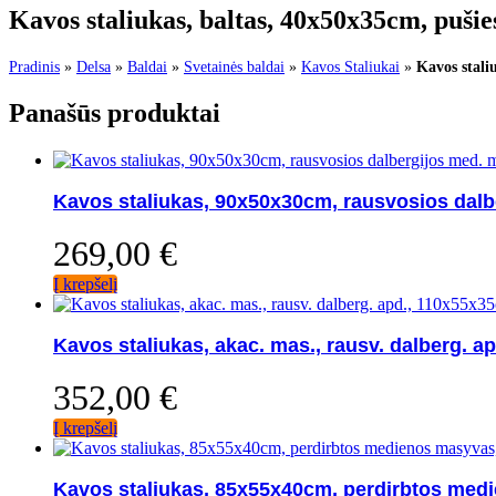
Kavos staliukas, baltas, 40x50x35cm, puši
Pradinis
»
Delsa
»
Baldai
»
Svetainės baldai
»
Kavos Staliukai
»
Kavos stali
Panašūs produktai
Kavos staliukas, 90x50x30cm, rausvosios dalb
269,00
€
Į krepšelį
Kavos staliukas, akac. mas., rausv. dalberg. 
352,00
€
Į krepšelį
Kavos staliukas, 85x55x40cm, perdirbtos med