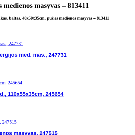
es medienos masyvas – 813411
ukas, baltas, 40x50x35cm, pušies medienos masyvas – 813411
ergijos med. mas., 247731
apd., 110x55x35cm, 245654
ienos masyvas, 247515