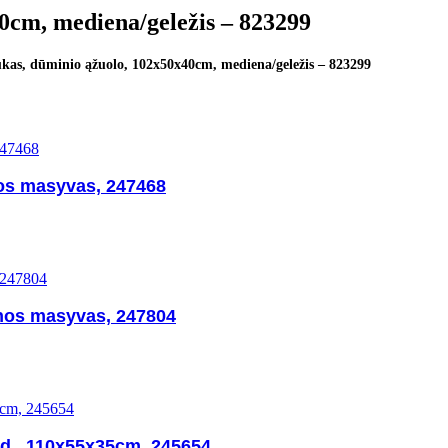
0cm, mediena/geležis – 823299
ukas, dūminio ąžuolo, 102x50x40cm, mediena/geležis – 823299
os masyvas, 247468
nos masyvas, 247804
apd., 110x55x35cm, 245654