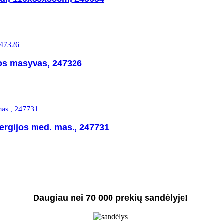
os masyvas, 247326
ergijos med. mas., 247731
Daugiau nei 70 000 prekių sandėlyje!