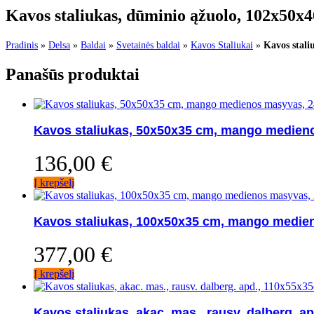
Kavos staliukas, dūminio ąžuolo, 102x50x4
Pradinis
»
Delsa
»
Baldai
»
Svetainės baldai
»
Kavos Staliukai
»
Kavos stali
Panašūs produktai
Kavos staliukas, 50x50x35 cm, mango medien
136,00
€
Į krepšelį
Kavos staliukas, 100x50x35 cm, mango medie
377,00
€
Į krepšelį
Kavos staliukas, akac. mas., rausv. dalberg. 