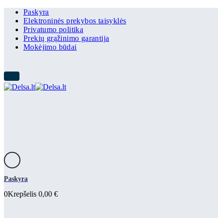
Paskyra
Elektroninės prekybos taisyklės
Privatumo politika
Prekių grąžinimo garantija
Mokėjimo būdai
Paskyra
0
Krepšelis
0,00
€