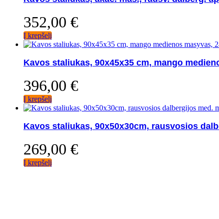
352,00
€
Į krepšelį
Kavos staliukas, 90x45x35 cm, mango medien
396,00
€
Į krepšelį
Kavos staliukas, 90x50x30cm, rausvosios dalb
269,00
€
Į krepšelį