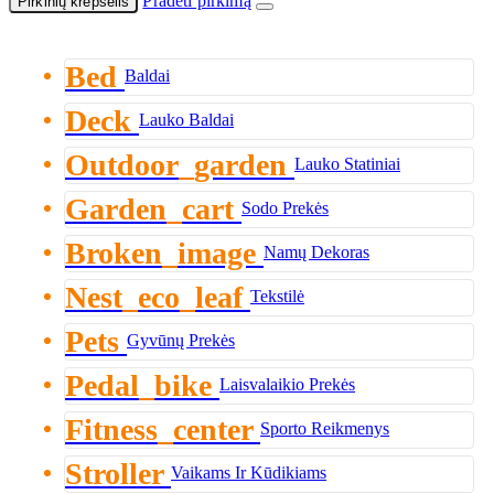
Pradėti pirkimą
Pirkinių krepšelis
Bed
Baldai
Deck
Lauko Baldai
Outdoor_garden
Lauko Statiniai
Garden_cart
Sodo Prekės
Broken_image
Namų Dekoras
Nest_eco_leaf
Tekstilė
Pets
Gyvūnų Prekės
Pedal_bike
Laisvalaikio Prekės
Fitness_center
Sporto Reikmenys
Stroller
Vaikams Ir Kūdikiams