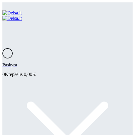
Paskyra
0
Krepšelis
0,00
€