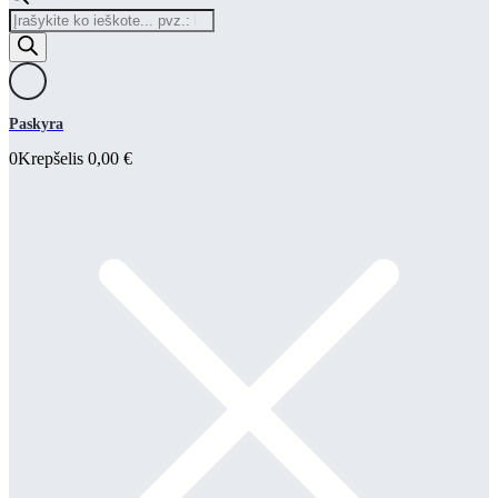
Products
search
Paskyra
0
Krepšelis
0,00
€