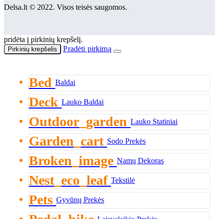
Delsa.lt © 2022. Visos teisės saugomos.
pridėta į pirkinių krepšelį.
Pradėti pirkimą
Pirkinių krepšelis
Bed
Baldai
Deck
Lauko Baldai
Outdoor_garden
Lauko Statiniai
Garden_cart
Sodo Prekės
Broken_image
Namų Dekoras
Nest_eco_leaf
Tekstilė
Pets
Gyvūnų Prekės
Laisvalaikio Prekės