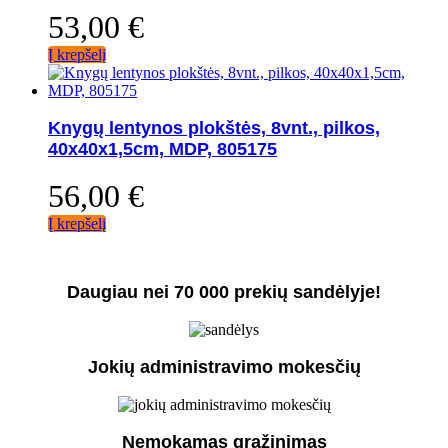
53,00
€
Į krepšelį
Knygų lentynos plokštės, 8vnt., pilkos,
40x40x1,5cm, MDP, 805175
56,00
€
Į krepšelį
Daugiau nei 70 000 prekių sandėlyje!
Jokių administravimo mokesčių
Nemokamas grąžinimas