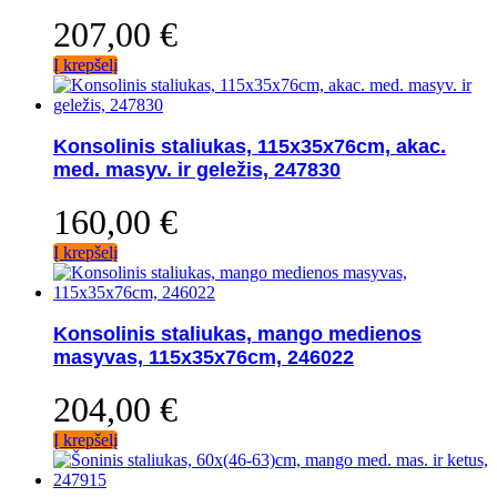
207,00
€
Į krepšelį
Konsolinis staliukas, 115x35x76cm, akac.
med. masyv. ir geležis, 247830
160,00
€
Į krepšelį
Konsolinis staliukas, mango medienos
masyvas, 115x35x76cm, 246022
204,00
€
Į krepšelį