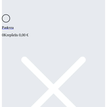
Paskyra
0
Krepšelis
0,00
€