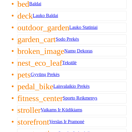
bed
Baldai
deck
Lauko Baldai
outdoor_garden
Lauko Statiniai
garden_cart
Sodo Prekės
broken_image
Namų Dekoras
nest_eco_leaf
Tekstilė
pets
Gyvūnų Prekės
pedal_bike
Laisvalaikio Prekės
fitness_center
Sporto Reikmenys
stroller
Vaikams Ir Kūdikiams
storefront
Verslas Ir Pramonė