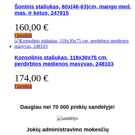
Šoninis staliukas, 60x(46-63)cm, mango med.
mas. ir ketus, 247915
160,00
€
Į krepšelį
Konsolinis staliukas, 118x30x75 cm,
perdirbtos medienos masyvas, 248103
174,00
€
Į krepšelį
Daugiau nei 70 000 prekių sandėlyje!
Jokių administravimo mokesčių