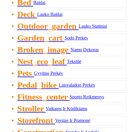
Bed
Baldai
Deck
Lauko Baldai
Outdoor_garden
Lauko Statiniai
Garden_cart
Sodo Prekės
Broken_image
Namų Dekoras
Nest_eco_leaf
Tekstilė
Pets
Gyvūnų Prekės
Pedal_bike
Laisvalaikio Prekės
Fitness_center
Sporto Reikmenys
Stroller
Vaikams Ir Kūdikiams
Storefront
Verslas Ir Pramonė