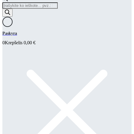
Products
search
Paskyra
0
Krepšelis
0,00
€