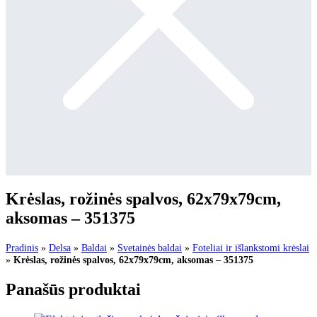
Krėslas, rožinės spalvos, 62x79x79cm,
aksomas – 351375
Pradinis
»
Delsa
»
Baldai
»
Svetainės baldai
»
Foteliai ir išlankstomi krėslai
»
Krėslas, rožinės spalvos, 62x79x79cm, aksomas – 351375
Panašūs produktai