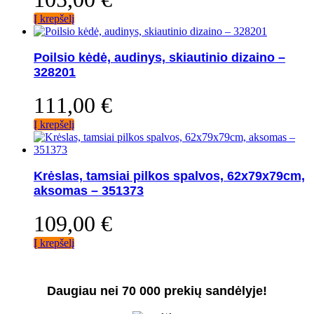
Į krepšelį
Poilsio kėdė, audinys, skiautinio dizaino –
328201
111,00
€
Į krepšelį
Krėslas, tamsiai pilkos spalvos, 62x79x79cm,
aksomas – 351373
109,00
€
Į krepšelį
Daugiau nei 70 000 prekių sandėlyje!