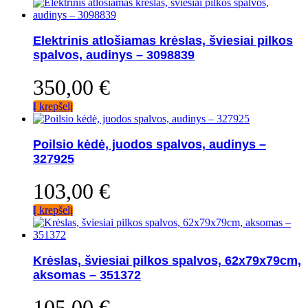
Elektrinis atlošiamas krėslas, šviesiai pilkos
spalvos, audinys – 3098839
350,00
€
Į krepšelį
Poilsio kėdė, juodos spalvos, audinys –
327925
103,00
€
Į krepšelį
Krėslas, šviesiai pilkos spalvos, 62x79x79cm,
aksomas – 351372
105,00
€