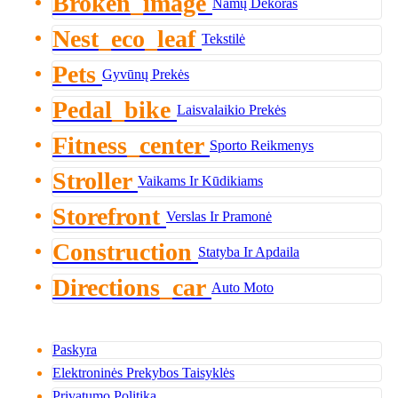
Broken_image
Namų Dekoras
Nest_eco_leaf
Tekstilė
Pets
Gyvūnų Prekės
Pedal_bike
Laisvalaikio Prekės
Fitness_center
Sporto Reikmenys
Stroller
Vaikams Ir Kūdikiams
Storefront
Verslas Ir Pramonė
Construction
Statyba Ir Apdaila
Directions_car
Auto Moto
Paskyra
Elektroninės Prekybos Taisyklės
Privatumo Politika