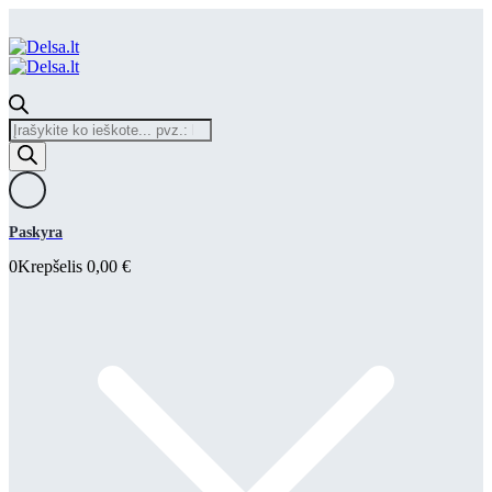
Products
search
Paskyra
0
Krepšelis
0,00
€