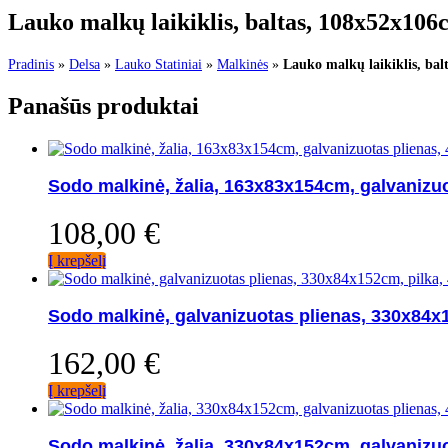
Lauko malkų laikiklis, baltas, 108x52x106
Pradinis
»
Delsa
»
Lauko Statiniai
»
Malkinės
»
Lauko malkų laikiklis, bal
Panašūs produktai
Sodo malkinė, žalia, 163x83x154cm, galvanizuo
108,00
€
Į krepšelį
Sodo malkinė, galvanizuotas plienas, 330x84x1
162,00
€
Į krepšelį
Sodo malkinė, žalia, 330x84x152cm, galvanizuo