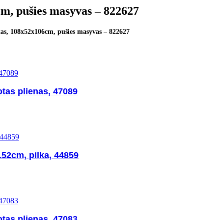
cm, pušies masyvas – 822627
tas, 108x52x106cm, pušies masyvas – 822627
tas plienas, 47089
52cm, pilka, 44859
tas plienas, 47083