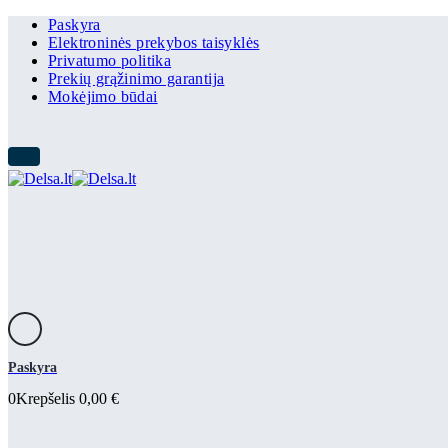
Paskyra
Elektroninės prekybos taisyklės
Privatumo politika
Prekių grąžinimo garantija
Mokėjimo būdai
Paskyra
0
Krepšelis
0,00
€