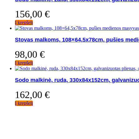
156,00
€
Į krepšelį
Stovas malkoms, 108×64,5x78cm, pušies med
98,00
€
Į krepšelį
Sodo malkinė, ruda, 330x84x152cm, galvanizuo
162,00
€
Į krepšelį