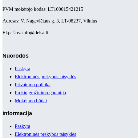
PVM mokėtojo kodas: LT100015421215
Adresas: V. Nagevičiaus g. 3, LT-08237, Vilnius
El.paštas: info@delsa.lt
Nuorodos
Paskyra
Elektroninės prekybos taisyklės
Privatumo politika
Prekių grąžinimo garantija
Mokėjimo būdai
Informacija
Paskyra
Elektroninės prekybos taisyklės