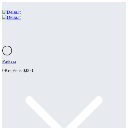
Paskyra
0
Krepšelis
0,00
€