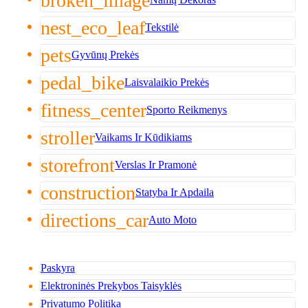
broken_image
nest_eco_leaf
Tekstilė
pets
Gyvūnų Prekės
pedal_bike
Laisvalaikio Prekės
fitness_center
Sporto Reikmenys
stroller
Vaikams Ir Kūdikiams
storefront
Verslas Ir Pramonė
construction
Statyba Ir Apdaila
directions_car
Auto Moto
Paskyra
Elektroninės Prekybos Taisyklės
Privatumo Politika