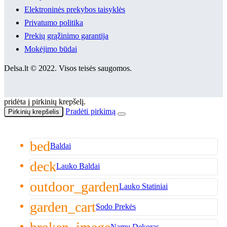
Elektroninės prekybos taisyklės
Privatumo politika
Prekių grąžinimo garantija
Mokėjimo būdai
Delsa.lt © 2022. Visos teisės saugomos.
pridėta į pirkinių krepšelį.
Pradėti pirkimą
Pirkinių krepšelis
bed
Baldai
deck
Lauko Baldai
outdoor_garden
Lauko Statiniai
garden_cart
Sodo Prekės
Namų Dekoras