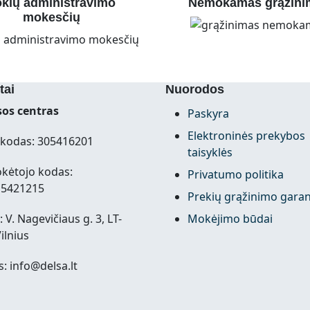
kių administravimo
Nemokamas grąžini
mokesčių
tai
Nuorodos
os centras
Paskyra
Elektroninės prekybos
kodas: 305416201
taisyklės
kėtojo kodas:
Privatumo politika
15421215
Prekių grąžinimo garan
 V. Nagevičiaus g. 3, LT-
Mokėjimo būdai
ilnius
s: info@delsa.lt