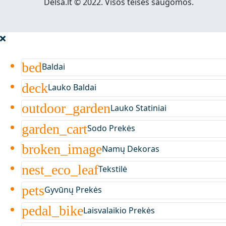
Delsa.lt © 2022. Visos teisės saugomos.
bed
Baldai
deck
Lauko Baldai
outdoor_garden
Lauko Statiniai
garden_cart
Sodo Prekės
broken_image
Namų Dekoras
nest_eco_leaf
Tekstilė
pets
Gyvūnų Prekės
pedal_bike
Laisvalaikio Prekės