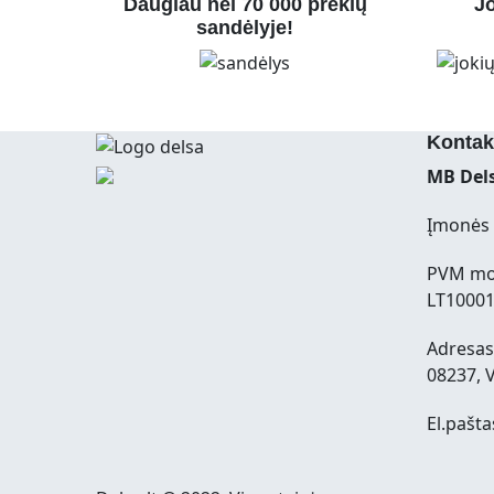
Daugiau nei 70 000 prekių
Jo
sandėlyje!
Kontak
MB Dels
Įmonės 
PVM mo
LT1000
Adresas:
08237, V
El.pašta