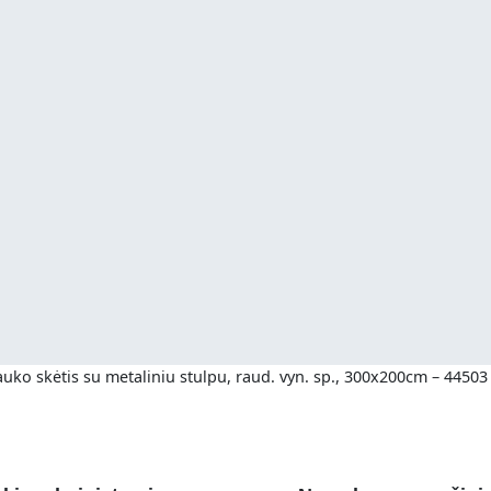
auko skėtis su metaliniu stulpu, raud. vyn. sp., 300x200cm – 44503