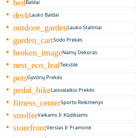
bed
Baldai
deck
Lauko Baldai
outdoor_garden
Lauko Statiniai
garden_cart
Sodo Prekės
broken_image
Namų Dekoras
nest_eco_leaf
Tekstilė
pets
Gyvūnų Prekės
pedal_bike
Laisvalaikio Prekės
fitness_center
Sporto Reikmenys
stroller
Vaikams Ir Kūdikiams
storefront
Verslas Ir Pramonė